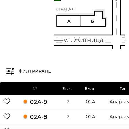
ФИЛТРИРАНЕ
№
Етаж
Вход
Тип
02А-9
2
02А
Апарта
02А-8
2
02А
Апарта