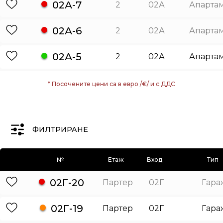
02А-7
2
02А
Апарта
02А-6
2
02А
Апарта
02А-5
2
02А
Апарта
* Посочените цени са в евро /€/ и с ДДС
ФИЛТРИРАНЕ
№
Етаж
Вход
Тип
02Г-20
Партер
02Г
Гара
02Г-19
Партер
02Г
Гара