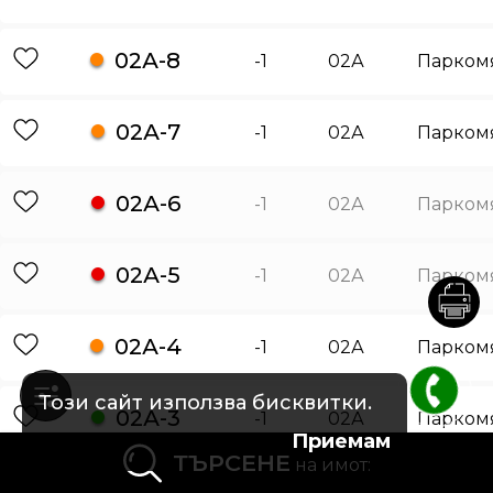
02А-8
-1
02А
Парком
02А-7
-1
02А
Парком
02А-6
-1
02А
Парком
02А-5
-1
02А
Парком
02А-4
-1
02А
Парком
Този сайт използва бисквитки.
02А-3
-1
02А
Парком
Приемам
ТЪРСЕНЕ
на имот:
02А-2
-1
02А
Парком