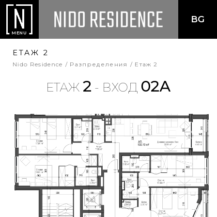
BG
MENU
ЕТАЖ 2
Nido Residence
Разпределения
Етаж 2
2
02А
ЕТАЖ
- ВХОД