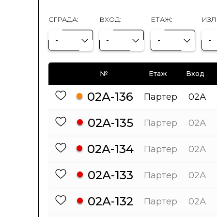
СГРАДА:
ВХОД:
ЕТАЖ:
ИЗЛ
-
-
-
-
№
Етаж
Вход
02А-136
Партер
02А
02А-135
Партер
02А
02А-134
Партер
02А
02А-133
Партер
02А
02А-132
Партер
02А