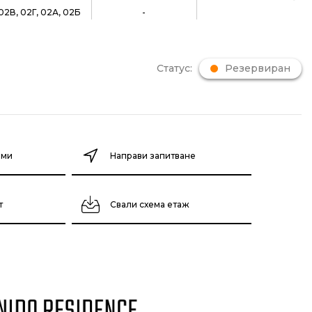
02В, 02Г, 02А, 02Б
-
Статус:
Резервиран
ими
Направи запитване
т
Свали схема етаж