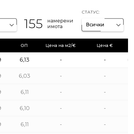
СТАТУС:
155
намерени
Всички
имота
ОП
Цена на м2/€
Цена €
9
6,13
-
-
9
6,03
-
-
9
6,11
-
-
9
6,10
-
-
9
6,11
-
-