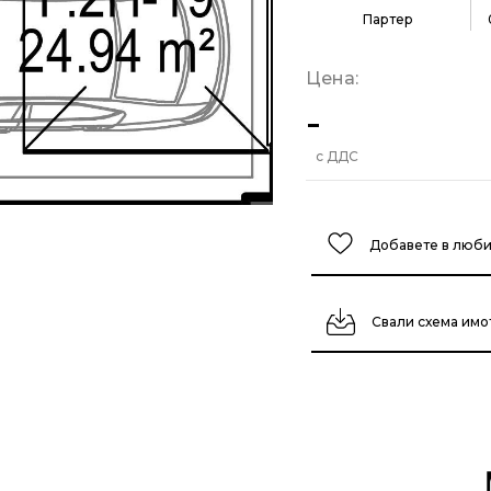
Партер
Цена:
-
с ДДС
Добавете в люб
Свали схема имо