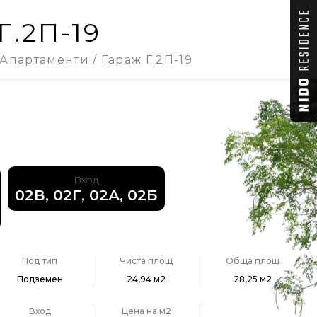
Г.2П-19
Апартаменти
Гараж Г.2П-19
Вход
02В, 02Г, 02А, 02Б
Под тип
Чиста площ
Обща площ
Подземен
24,94 м2
28,25 м2
Вход
Цена на м2