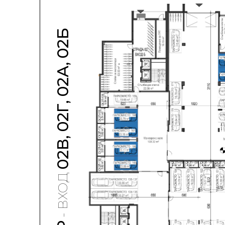
02В, 02Г, 02А, 02Б
- ВХОД