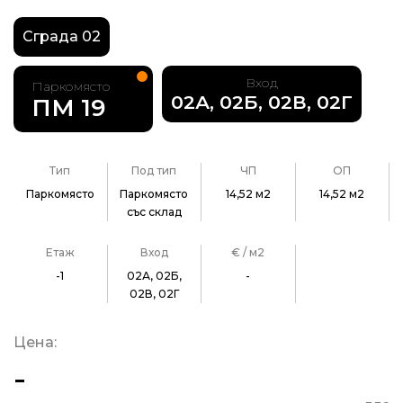
Сграда 02
Вход
Паркомясто
02А, 02Б, 02В, 02Г
ПМ 19
Тип
Под тип
ЧП
ОП
Паркомясто
Паркомясто
14,52 м2
14,52 м2
със склад
Етаж
Вход
€ / м2
-1
02А, 02Б,
-
02В, 02Г
Цена:
-