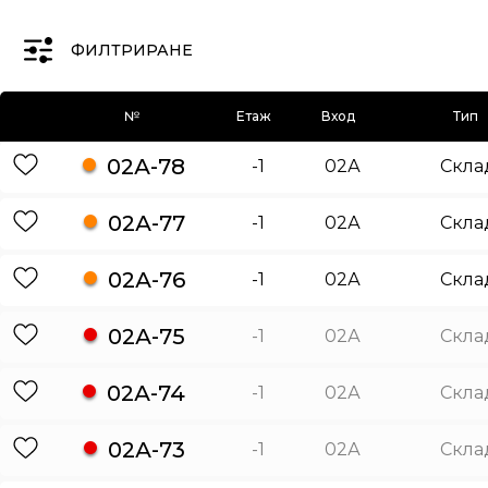
ФИЛТРИРАНЕ
№
Етаж
Вход
Тип
02А-78
-1
02А
Скла
02А-77
-1
02А
Скла
02А-76
-1
02А
Скла
02А-75
-1
02А
Скла
02А-74
-1
02А
Скла
02А-73
-1
02А
Скла