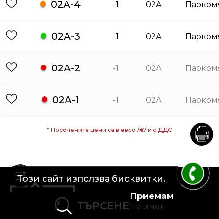
02А-4
-1
02А
Парком
02А-3
-1
02А
Парком
02А-2
-1
02А
Парком
02А-1
-1
02А
Парком
* Посочените цени са в евро /€/ и с ДДС
Този сайт използва бисквитки.
Приемам
ТЪРСЕНЕ
на имот: