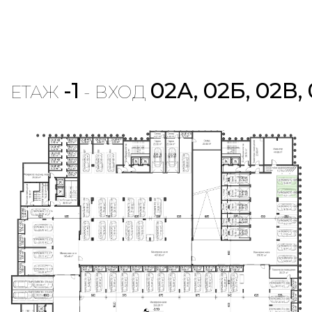
-1
02А, 02Б, 02В,
ЕТАЖ
- ВХОД