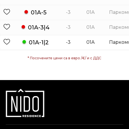
01А-5
-3
01А
Парком
01А-3|4
-3
01А
Парком
01А-1|2
-3
01А
Парком
* Посочените цени са в евро /€/ и с ДДС