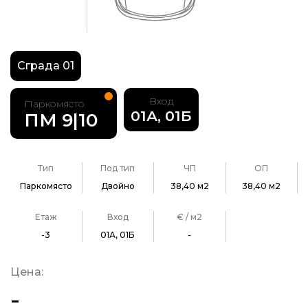
Сграда 01
Вход
Паркомясто
01А, 01Б
ПМ 9|10
Тип
Под тип
ЧП
ОП
Паркомясто
Двойно
38,40 м2
38,40 м2
Етаж
Вход
€ / м2
-3
01А, 01Б
-
Цена:
-