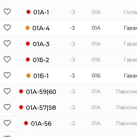
01А-1
-3
01А
Скла
01А-4
-3
01А
Гара
01А-3
-3
01А
Гара
01Б-2
-3
01Б
Гара
01Б-1
-3
01Б
Гара
01А-59|60
-3
01А
Парком
01А-57|58
-3
01А
Парком
01А-56
-3
01А
Парком