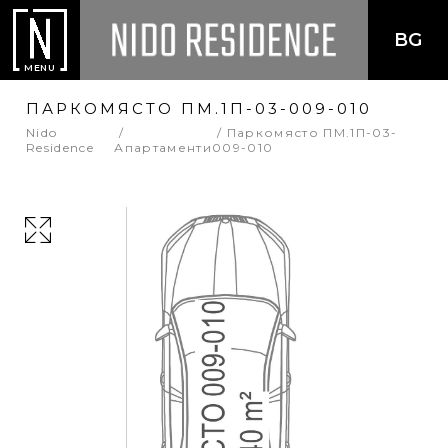
BG
MENU
ПАРКОМЯСТО ПМ.1П-03-009-010
Nido
Паркомясто ПМ.1П-03-
Residence
Апартаменти
009-010