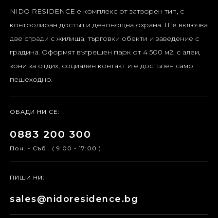
NIDO RESIDENCE е комплекс от затворен тип, с
контролиран достъп и денонощна охрана. Ще включва
две сгради с жилища, търговки обекти и заведение с
градина. Оформят вътрешен парк от 4 500 м2. с алеи,
зони за отдих, социален контакт и е достъпен само
пешеходно.
ОБАДИ НИ СЕ:
0883 200 300
Пон. - Съб.. ( 9:00 - 17:00 )
ПИШИ НИ:
sales@nidoresidence.bg