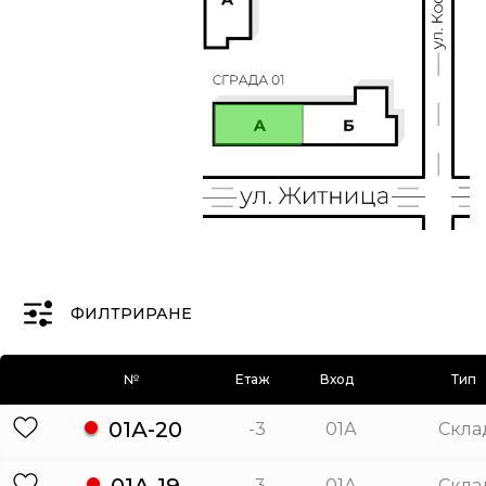
ФИЛТРИРАНЕ
№
Етаж
Вход
Тип
01А-20
-3
01А
Скла
01А-19
-3
01А
Скла