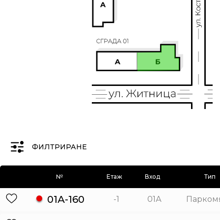
ФИЛТРИРАНЕ
№
Етаж
Вход
Тип
01А-160
-1
01А
Парком