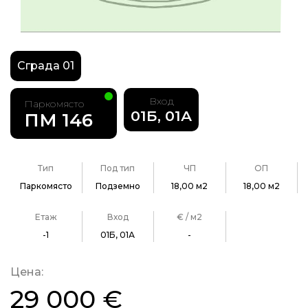
Сграда 01
Вход
Паркомясто
01Б, 01А
ПМ 146
Тип
Под тип
ЧП
ОП
Паркомясто
Подземно
18,00 м2
18,00 м2
Етаж
Вход
€ / м2
-1
01Б, 01А
-
Цена:
29 000 €