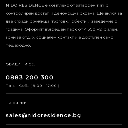
NIDO RESIDENCE е комплекс от затворен тип, с
контролиран достъп и денонощна охрана. Ще включва
две сгради с жилища, търговки обекти и заведение с
градина. Оформят вътрешен парк от 4 500 м2. с алеи,
зони за отдих, социален контакт и е достъпен само
пешеходно.
ОБАДИ НИ СЕ:
0883 200 300
Пон. - Съб.. ( 9:00 - 17:00 )
ПИШИ НИ:
sales@nidoresidence.bg