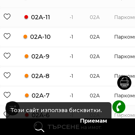
02А-11
-1
02А
Парком
02А-10
-1
02А
Парком
02А-9
-1
02А
Парком
02А-8
-1
02А
Парком
02А-7
-1
02А
Парком
Този сайт използва бисквитки.
02А-6
-1
02А
Парком
Приемам
ТЪРСЕНЕ
на имот:
02А-5
-1
02А
Парком