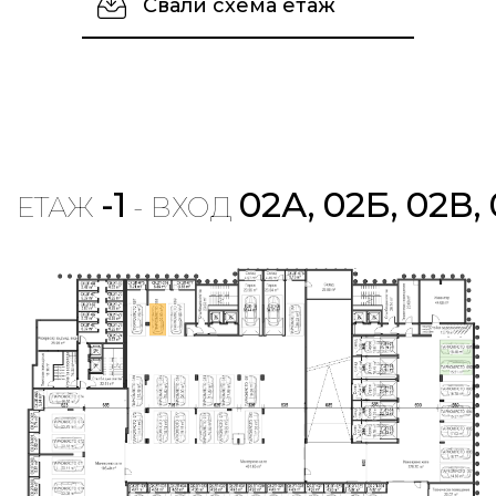
Свали схема етаж
-1
02А, 02Б, 02В,
ЕТАЖ
- ВХОД