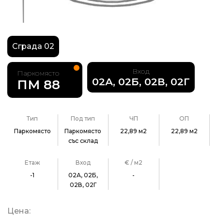
Сграда 02
Вход
Паркомясто
02А, 02Б, 02В, 02Г
ПМ 88
Тип
Под тип
ЧП
ОП
Паркомясто
Паркомясто
22,89 м2
22,89 м2
със склад
Етаж
Вход
€ / м2
-1
02А, 02Б,
-
02В, 02Г
Цена: