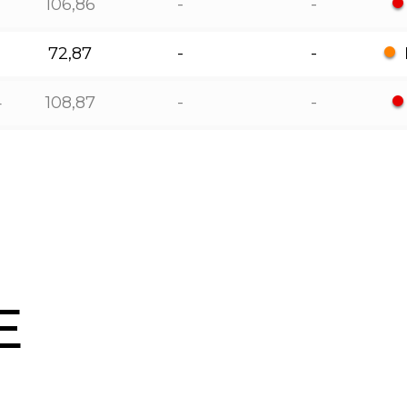
106,86
-
-
72,87
-
-
4
108,87
-
-
Е