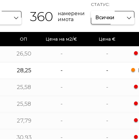
СТАТУС:
360
намерени
Всички
имота
ОП
Цена на м2/€
Цена €
26,50
-
-
28,25
-
-
25,58
-
-
25,58
-
-
27,79
-
-
30,93
-
-