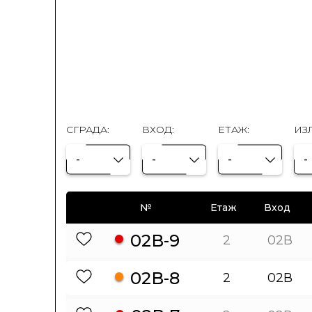
СГРАДА:
ВХОД:
ЕТАЖ:
ИЗ
-
-
-
-
№
Етаж
Вход
02В-9
2
02В
02В-8
2
02В