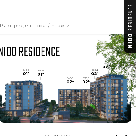
Разпределения
Етаж 2
ВХОД
02
Г
ВХОД
ВХОД
ВХОД
01
02
Б
В
01
A
ВХОД
ВХОД
02
02
A
Б