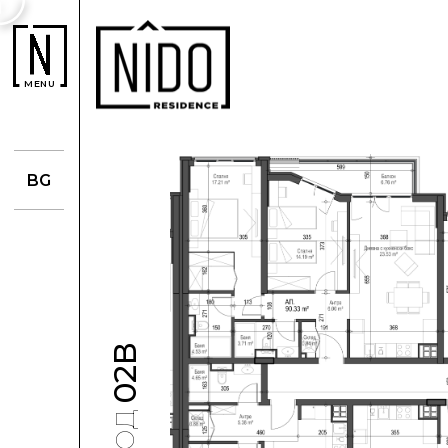
MENU
BG
02В