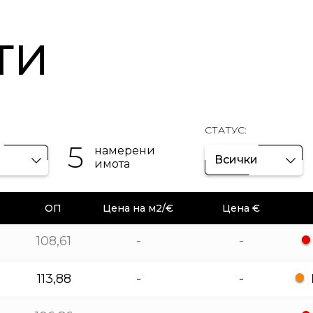
ТИ
СТАТУС:
5
намерени
Всички
имота
ОП
Цена на м2/€
Цена €
108,61
-
-
113,88
-
-