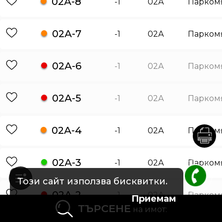
02А-8
-1
02А
Парком
02А-7
-1
02А
Парком
02А-6
-1
02А
Парком
02А-5
-1
02А
Парком
02А-4
-1
02А
Парком
02А-3
-1
02А
Парком
Този сайт използва бисквитки.
02А-2
-1
02А
Парком
Приемам
ТЪРСЕНЕ
на имот: