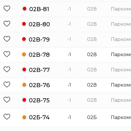
02В-81
-1
02В
Парком
02В-80
-1
02В
Парком
02В-79
-1
02В
Парком
02В-78
-1
02В
Парком
02В-77
-1
02В
Парком
02В-76
-1
02В
Парком
02В-75
-1
02В
Парком
02Б-74
-1
02Б
Парком