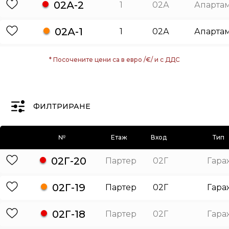
02А-2
1
02А
Апарта
02А-1
1
02А
Апарта
* Посочените цени са в евро /€/ и с ДДС
ФИЛТРИРАНЕ
№
Етаж
Вход
Тип
02Г-20
Партер
02Г
Гара
02Г-19
Партер
02Г
Гара
02Г-18
Партер
02Г
Гара