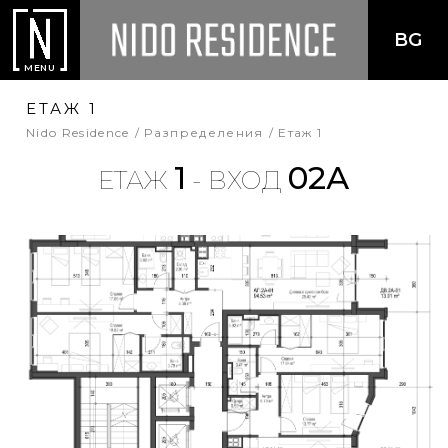
BG
MENU
ЕТАЖ 1
Nido Residence
Разпределения
Етаж 1
1
02А
ЕТАЖ
- ВХОД