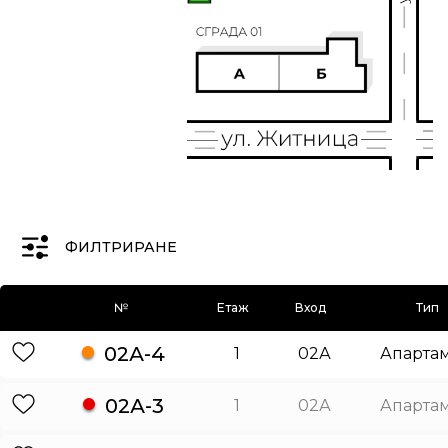
ФИЛТРИРАНЕ
№
Етаж
Вход
Тип
02А-4
1
02А
Апарта
02А-3
1
02А
Апарта