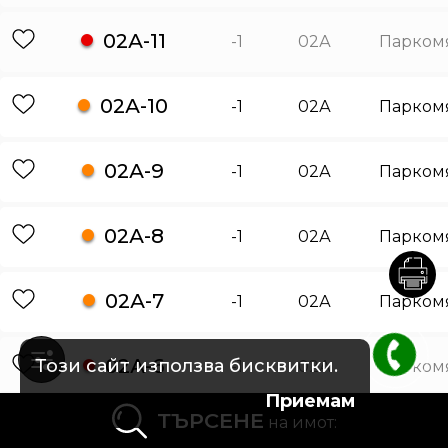
02А-11
-1
02А
Парком
02А-10
-1
02А
Парком
02А-9
-1
02А
Парком
02А-8
-1
02А
Парком
02А-7
-1
02А
Парком
02А-6
Този сайт използва бисквитки.
-1
02А
Парком
Приемам
ТЪРСЕНЕ
на имот:
02А-5
-1
02А
Парком