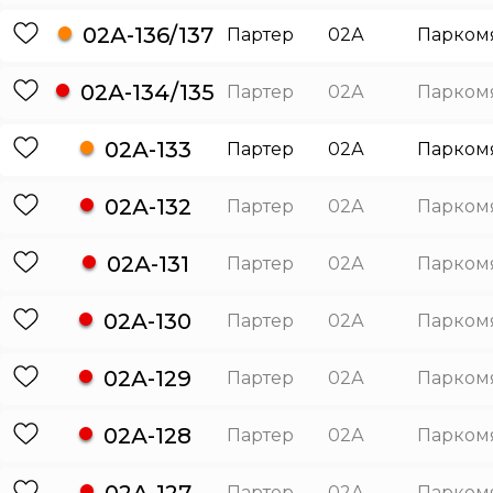
02А-136/137
Партер
02А
Парком
02А-134/135
Партер
02А
Парком
02А-133
Партер
02А
Парком
02А-132
Партер
02А
Парком
02А-131
Партер
02А
Парком
02А-130
Партер
02А
Парком
02А-129
Партер
02А
Парком
02А-128
Партер
02А
Парком
02А-127
Партер
02А
Парком