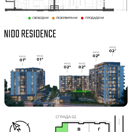
СВОБОДНИ
РЕЗЕРВИРАНИ
ПРОДАДЕНИ
ВХОД
02
Г
ВХОД
02
В
ВХОД
ВХОД
01
A
01
Б
ВХОД
ВХОД
02
02
A
Б