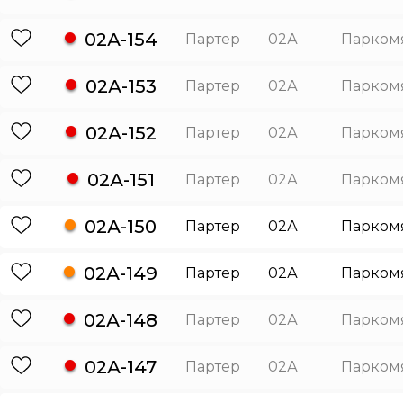
02А-154
Партер
02А
Парком
02А-153
Партер
02А
Парком
02А-152
Партер
02А
Парком
02А-151
Партер
02А
Парком
02А-150
Партер
02А
Парком
02А-149
Партер
02А
Парком
02А-148
Партер
02А
Парком
02А-147
Партер
02А
Парком