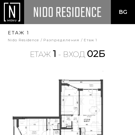
BG
MENU
ЕТАЖ 1
Nido Residence
Разпределения
Етаж 1
1
02Б
ЕТАЖ
- ВХОД