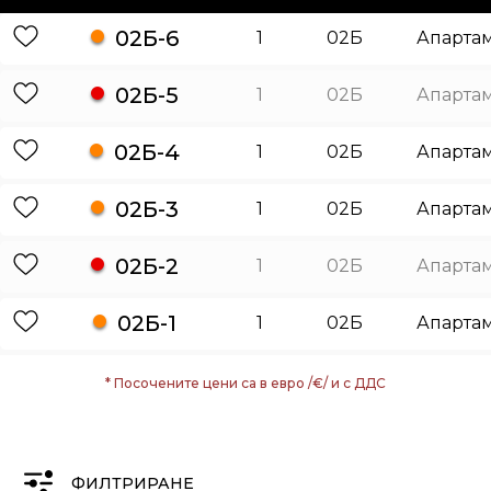
02Б-6
1
02Б
Апарта
02Б-5
1
02Б
Апарта
02Б-4
1
02Б
Апарта
02Б-3
1
02Б
Апарта
02Б-2
1
02Б
Апарта
02Б-1
1
02Б
Апарта
* Посочените цени са в евро /€/ и с ДДС
ФИЛТРИРАНЕ