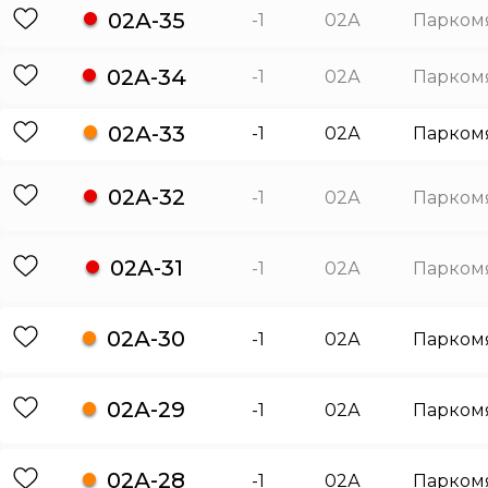
02А-35
-1
02А
Парком
02А-34
-1
02А
Парком
02А-33
-1
02А
Парком
02А-32
-1
02А
Парком
02А-31
-1
02А
Парком
02А-30
-1
02А
Парком
02А-29
-1
02А
Парком
02А-28
-1
02А
Парком