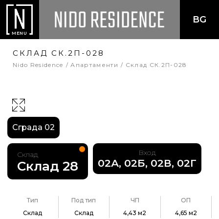
BG
MENU
СКЛАД СК.2П-028
Nido Residence
Апартаменти
Склад СК.2П-028
Сграда 02
Вход
Склад
02А, 02Б, 02В, 02Г
Склад 28
Тип
Под тип
ЧП
ОП
Склад
Склад
4,43 м2
4,65 м2