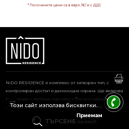
* Посочените цени са в евро /€/ и с ДДС
NIDO RESIDENCE е комплекс от затворен тип, с
контролиран достъп и денонощна охрана. Ще включва
две сгради с жилища, търговки обекти и заведение с
Този сайт използва бисквитки.
градина. Оформят вътрешен парк от 4 500 м2. с алеи,
зони за отдих, социален контакт и е достъпен само
Приемам
ТЪРСЕНЕ
на имот:
пешеходно.