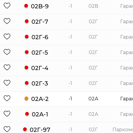
02В-9
-1
02В
Гара
02Г-7
-1
02Г
Гара
02Г-6
-1
02Г
Гара
02Г-5
-1
02Г
Гара
02Г-4
-1
02Г
Гара
02Г-3
-1
02Г
Гара
02А-2
-1
02А
Гара
02А-1
-1
02А
Гара
02Г-97
-1
02Г
Парком