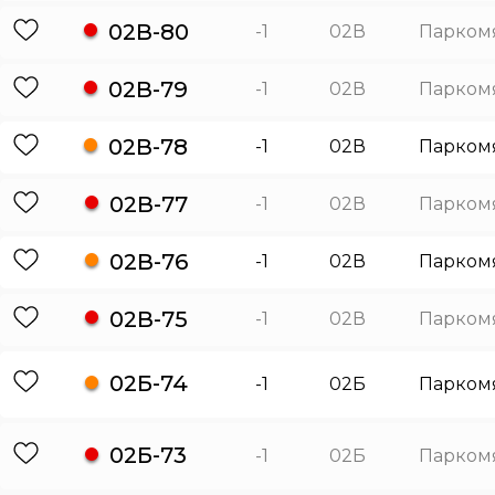
02В-80
-1
02В
Парком
02В-79
-1
02В
Парком
02В-78
-1
02В
Парком
02В-77
-1
02В
Парком
02В-76
-1
02В
Парком
02В-75
-1
02В
Парком
02Б-74
-1
02Б
Парком
02Б-73
-1
02Б
Парком