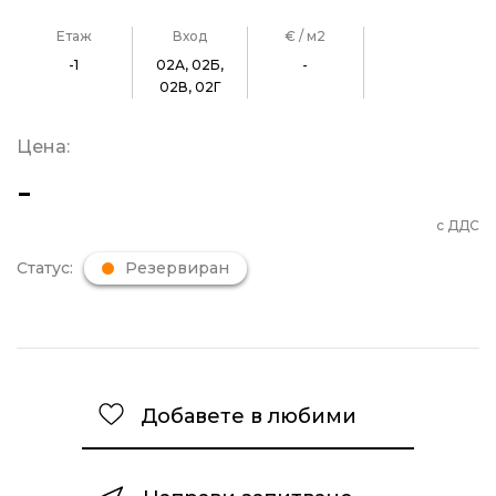
Етаж
Вход
€ / м2
-1
02А, 02Б,
-
02В, 02Г
Цена:
-
с ДДС
Статус:
Резервиран
Добавете в любими