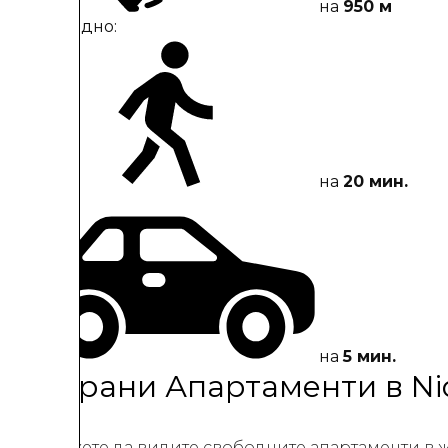
на
950 м
Пешеходно:
на
20 мин.
С кола:
на
5 мин.
Избрани Апартаменти в Ni
Тук можете да видите свободните апартаменти в ж