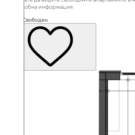
за подробна информация.
02В-51
Свободен