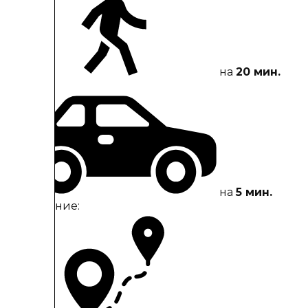
на
20 мин.
С кола:
на
5 мин.
Разстояние: