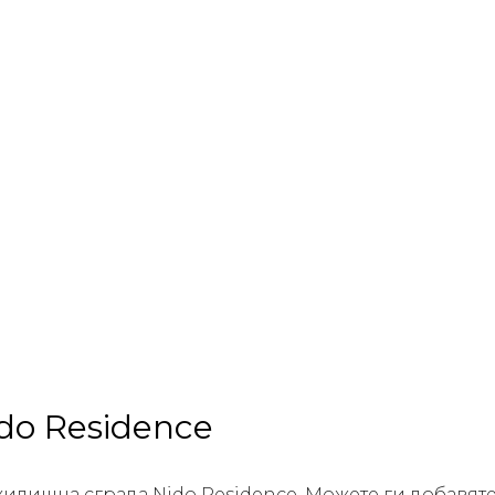
do Residence
илищна сграда Nido Residence. Можете ги добавяте