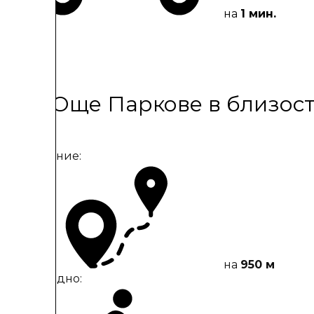
на
1 мин.
Още Паркове в близост
Разстояние:
на
950 м
Пешеходно: