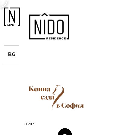
MENU
BG
Разстояние: