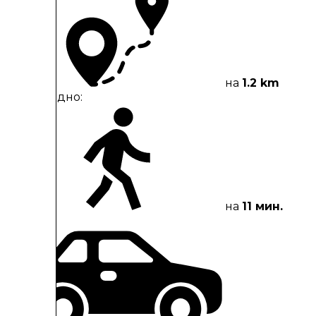
на
1.2 km
Пешеходно:
на
11 мин.
С кола: