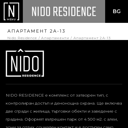
BG
MENU
АПАРТАМЕНТ 2А-13
Nido Residence
Апартаменти
Апартамент 2А-13
NIDO RESIDENCE е комплекс от затворен тип, с
контролиран достъп и денонощна охрана. Ще включва
две сгради с жилища, търговки обекти и заведение с
градина. Оформят вътрешен парк от 4 500 м2. с алеи,
зони за отдих, социален контакт и е достъпен само