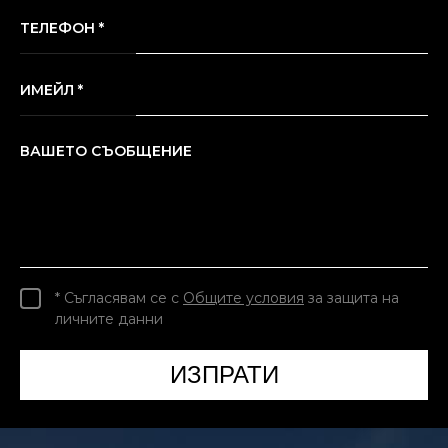
ТЕЛЕФОН *
ИМЕЙЛ *
ВАШЕТО СЪОБЩЕНИЕ
* Съгласявам се с
Общите условия
за защита на
личните данни