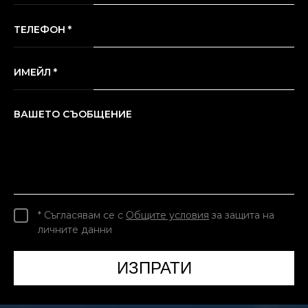
ТЕЛЕФОН *
ИМЕЙЛ *
ВАШЕТО СЪОБЩЕНИЕ
* Съгласявам се с
Общите условия
за защита на
личните данни