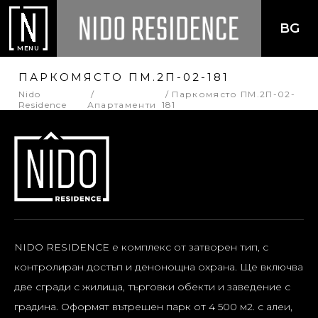
BG
MENU
ПАРКОМЯСТО ПМ.2П-02-181
Nido
Паркомясто ПМ.2П-02-
Residence
Апартаменти
181
NIDO RESIDENCE е комплекс от затворен тип, с
контролиран достъп и денонощна охрана. Ще включва
две сгради с жилища, търговки обекти и заведение с
градина. Оформят вътрешен парк от 4 500 м2. с алеи,