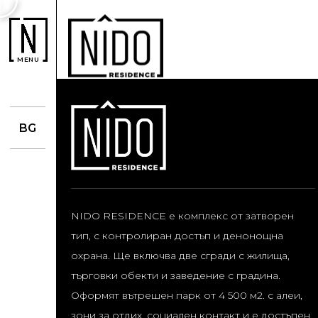
MENU
BG
NIDO RESIDENCE е комплекс от затворен
тип, с контролиран достъп и денонощна
охрана. Ще включва две сгради с жилища,
търговки обекти и заведение с градина.
Оформят вътрешен парк от 4 500 м2. с алеи,
зони за отдих, социален контакт и е достъпен