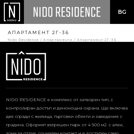
BG
MENU
АПАРТАМЕНТ 2Г-36
Nido Residence
Апартаменти
Апартамент 2Г-36
NIDO RESIDENCE е комплекс от затворен тип, с
контролиран достъп и денонощна охрана. Ще включва
две сгради с жилища, търговки обекти и заведение с
градина. Оформят вътрешен парк от 4 500 м2. с алеи,
зони за отдих, социален контакт и е достъпен само