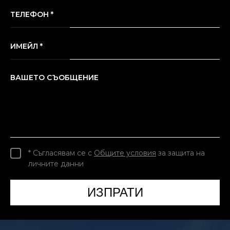
ТЕЛЕФОН *
ИМЕЙЛ *
ВАШЕТО СЪОБЩЕНИЕ
* Съгласявам се с
Общите условия
за защита на
личните данни