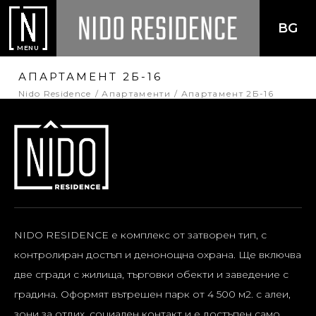
BG
MENU
АПАРТАМЕНТ 2Б-16
Nido Residence
Апартаменти
Апартамент 2Б-16
NIDO RESIDENCE е комплекс от затворен тип, с
контролиран достъп и денонощна охрана. Ще включва
две сгради с жилища, търговки обекти и заведение с
градина. Оформят вътрешен парк от 4 500 м2. с алеи,
зони за отдих, социален контакт и е достъпен само