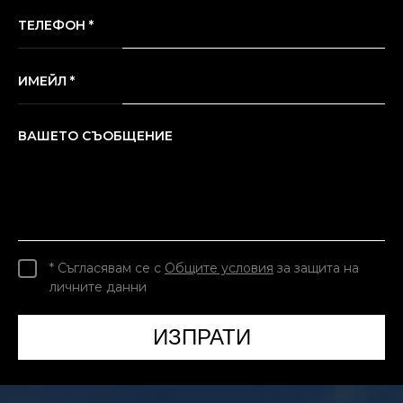
ТЕЛЕФОН *
ИМЕЙЛ *
ВАШЕТО СЪОБЩЕНИЕ
* Съгласявам се с
Общите условия
за защита на
личните данни