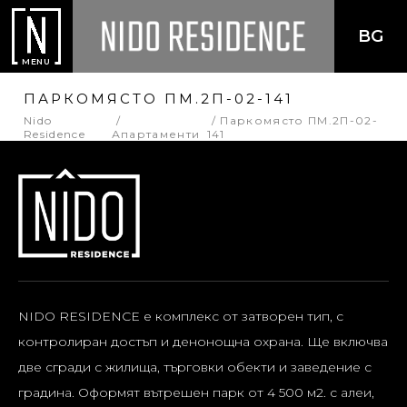
BG
MENU
ПАРКОМЯСТО ПМ.2П-02-141
Nido
Паркомясто ПМ.2П-02-
Residence
Апартаменти
141
NIDO RESIDENCE е комплекс от затворен тип, с
контролиран достъп и денонощна охрана. Ще включва
две сгради с жилища, търговки обекти и заведение с
градина. Оформят вътрешен парк от 4 500 м2. с алеи,