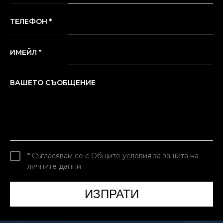
ТЕЛЕФОН *
ИМЕЙЛ *
ВАШЕТО СЪОБЩЕНИЕ
* Съгласявам се с
Общите условия
за защита на
личните данни