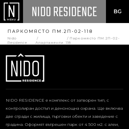
BG
MENU
ПАРКОМЯСТО ПМ.2П-02-118
Nido
Паркомясто ПМ.2П-02-
Residence
Апартаменти
118
NIDO RESIDENCE е комплекс от затворен тип, с
контролиран достъп и денонощна охрана. Ще включва
две сгради с жилища, търговки обекти и заведение с
градина. Оформят вътрешен парк от 4 500 м2. с алеи,