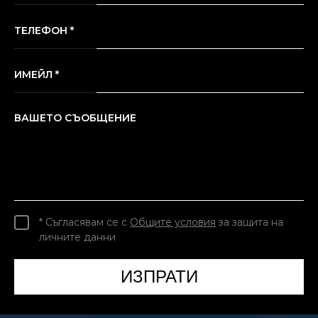
ТЕЛЕФОН *
ИМЕЙЛ *
ВАШЕТО СЪОБЩЕНИЕ
* Съгласявам се с
Общите условия
за защита на
личните данни