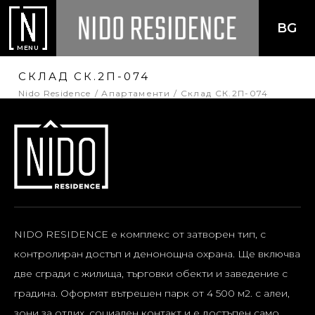
BG
MENU
СКЛАД СК.2П-074
Nido Residence
Апартаменти
Склад СК.2П-074
NIDO RESIDENCE е комплекс от затворен тип, с
контролиран достъп и денонощна охрана. Ще включва
две сгради с жилища, търговки обекти и заведение с
градина. Оформят вътрешен парк от 4 500 м2. с алеи,
зони за отдих, социален контакт и е достъпен само