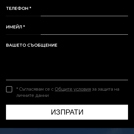
ТЕЛЕФОН *
ИМЕЙЛ *
ВАШЕТО СЪОБЩЕНИЕ
* Съгласявам се с
Общите условия
за защита на
личните данни