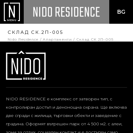
BG
MENU
СКЛАД СК.2П-005
Nido Residence
Апартаменти
Склад СК.2П-005
NIDO RESIDENCE е комплекс от затворен тип, с
контролиран достъп и денонощна охрана. Ще включва
две сгради с жилища, търговки обекти и заведение с
градина. Оформят вътрешен парк от 4 500 м2. с алеи,
зони за отдих, социален контакт и е достъпен само