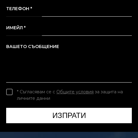
ТЕЛЕФОН *
ИМЕЙЛ *
ВАШЕТО СЪОБЩЕНИЕ
* Съгласявам се с
Общите условия
за защита на
личните данни