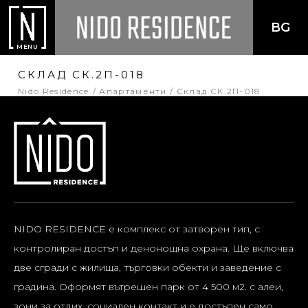
BG
MENU
СКЛАД СК.2П-018
Nido Residence
Апартаменти
Склад СК.2П-018
NIDO RESIDENCE е комплекс от затворен тип, с
контролиран достъп и денонощна охрана. Ще включва
две сгради с жилища, търговки обекти и заведение с
градина. Оформят вътрешен парк от 4 500 м2. с алеи,
зони за отдих, социален контакт и е достъпен само