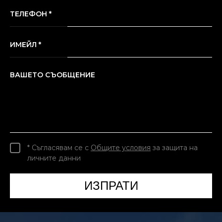
ТЕЛЕФОН *
ИМЕЙЛ *
ВАШЕТО СЪОБЩЕНИЕ
* Съгласявам се с
Общите условия
за защита на
личните данни