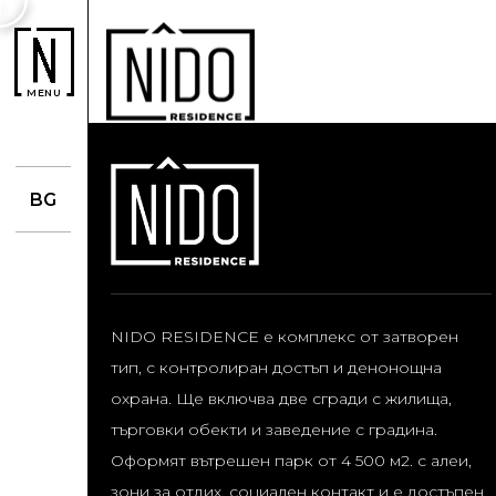
MENU
BG
NIDO RESIDENCE е комплекс от затворен
тип, с контролиран достъп и денонощна
охрана. Ще включва две сгради с жилища,
търговки обекти и заведение с градина.
Оформят вътрешен парк от 4 500 м2. с алеи,
зони за отдих, социален контакт и е достъпен