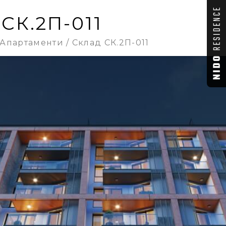
СК.2П-011
Апартаменти
Склад СК.2П-011