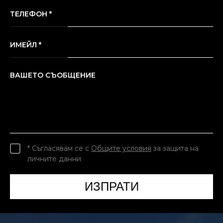
ТЕЛЕФОН *
ИМЕЙЛ *
ВАШЕТО СЪОБЩЕНИЕ
* Съгласявам се с
Общите условия
за защита на
личните данни