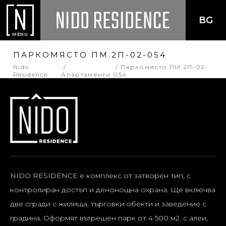
BG
MENU
ПАРКОМЯСТО ПМ.2П-02-054
Nido
Паркомясто ПМ.2П-02-
Residence
Апартаменти
054
NIDO RESIDENCE е комплекс от затворен тип, с
контролиран достъп и денонощна охрана. Ще включва
две сгради с жилища, търговки обекти и заведение с
градина. Оформят вътрешен парк от 4 500 м2. с алеи,