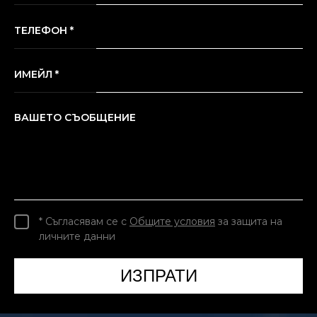
ТЕЛЕФОН *
ИМЕЙЛ *
ВАШЕТО СЪОБЩЕНИЕ
* Съгласявам се с
Общите условия
за защита на
личните данни