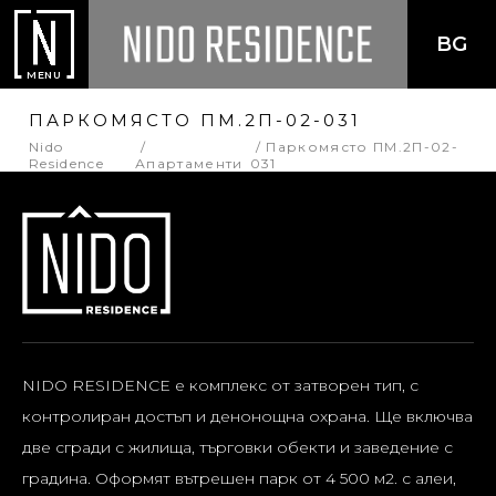
BG
MENU
ПАРКОМЯСТО ПМ.2П-02-031
Nido
Паркомясто ПМ.2П-02-
Residence
Апартаменти
031
NIDO RESIDENCE е комплекс от затворен тип, с
контролиран достъп и денонощна охрана. Ще включва
две сгради с жилища, търговки обекти и заведение с
градина. Оформят вътрешен парк от 4 500 м2. с алеи,