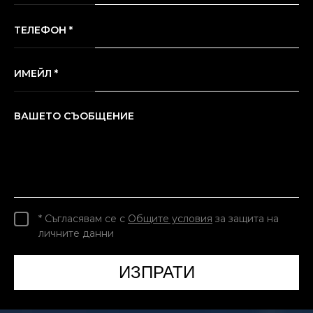
ТЕЛЕФОН *
ИМЕЙЛ *
ВАШЕТО СЪОБЩЕНИЕ
* Съгласявам се с
Общите условия
за защита на
личните данни