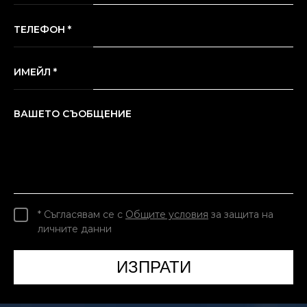
ТЕЛЕФОН *
ИМЕЙЛ *
ВАШЕТО СЪОБЩЕНИЕ
* Съгласявам се с
Общите условия
за защита на
личните данни