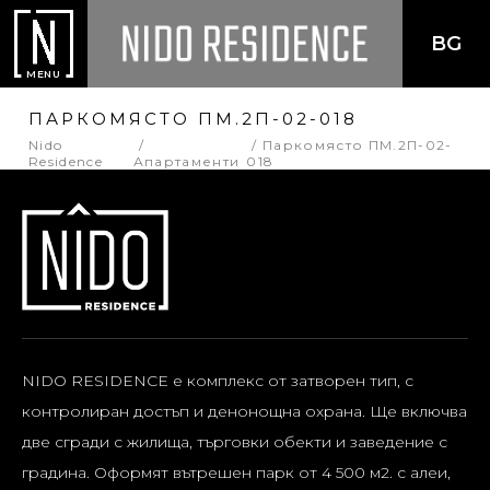
BG
MENU
ПАРКОМЯСТО ПМ.2П-02-018
Nido
Паркомясто ПМ.2П-02-
Residence
Апартаменти
018
NIDO RESIDENCE е комплекс от затворен тип, с
контролиран достъп и денонощна охрана. Ще включва
две сгради с жилища, търговки обекти и заведение с
градина. Оформят вътрешен парк от 4 500 м2. с алеи,