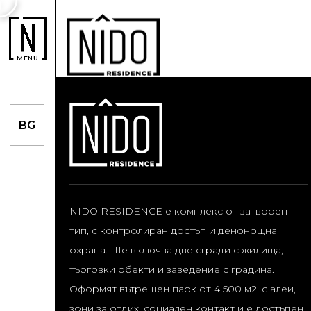
MENU
BG
NIDO RESIDENCE е комплекс от затворен
тип, с контролиран достъп и денонощна
охрана. Ще включва две сгради с жилища,
търговки обекти и заведение с градина.
Оформят вътрешен парк от 4 500 м2. с алеи,
зони за отдих, социален контакт и е достъпен