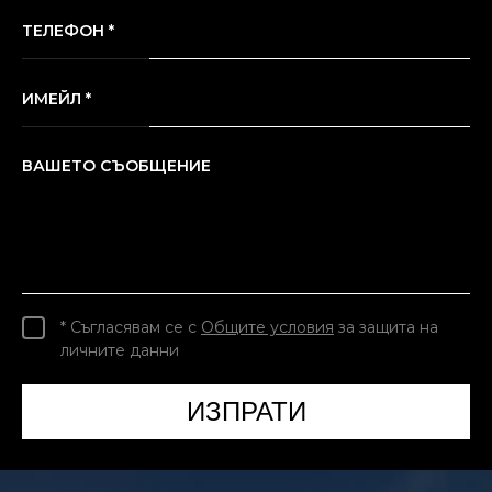
ТЕЛЕФОН *
ИМЕЙЛ *
ВАШЕТО СЪОБЩЕНИЕ
* Съгласявам се с
Общите условия
за защита на
личните данни