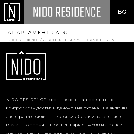
BG
MENU
АПАРТАМЕНТ 2А-32
Nido Residence
Апартаменти
Апартамент 2А-32
NIDO RESIDENCE е комплекс от затворен тип, с
контролиран достъп и денонощна охрана. Ще включва
две сгради с жилища, търговки обекти и заведение с
градина. Оформят вътрешен парк от 4 500 м2. с алеи,
зони за отдих, социален контакт и е достъпен само