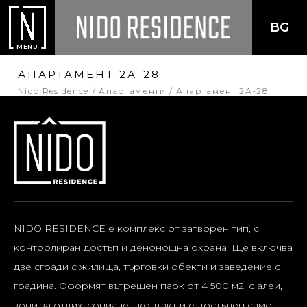
BG
MENU
АПАРТАМЕНТ 2А-28
Nido Residence
Апартаменти
Апартамент 2А-28
NIDO RESIDENCE е комплекс от затворен тип, с
контролиран достъп и денонощна охрана. Ще включва
две сгради с жилища, търговки обекти и заведение с
градина. Оформят вътрешен парк от 4 500 м2. с алеи,
зони за отдих, социален контакт и е достъпен само