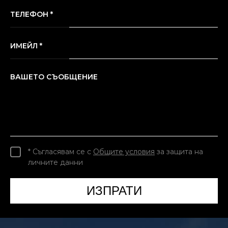
ТЕЛЕФОН *
ИМЕЙЛ *
ВАШЕТО СЪОБЩЕНИЕ
* Съгласявам се с
Общите условия
за защита на
личните данни