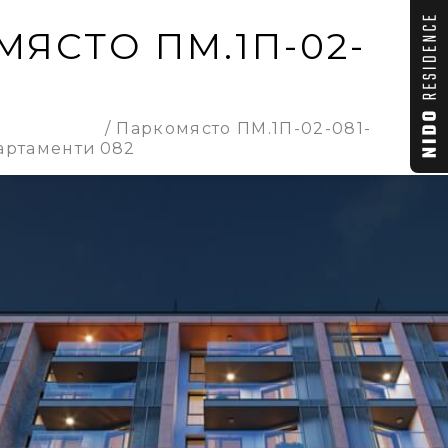
ЯСТО ПМ.1П-02-
2
Паркомясто ПМ.1П-02-081-
артаменти
082