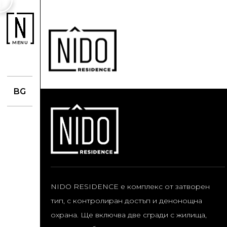
MENU
BG
NIDO RESIDENCE е комплекс от затворен
тип, с контролиран достъп и денонощна
охрана. Ще включва две сгради с жилища,