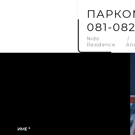
ПАРКОМ
081-08
Nido
Residence
Ап
ИМЕ *