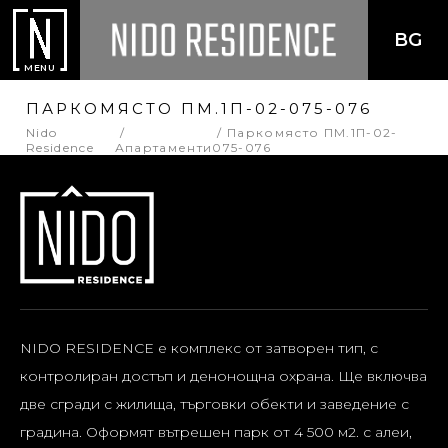
BG
MENU
ПАРКОМЯСТО ПМ.1П-02-075-076
Nido
Паркомясто ПМ.1П-02-
Residence
Апартаменти
075-076
NIDO RESIDENCE е комплекс от затворен тип, с
контролиран достъп и денонощна охрана. Ще включва
две сгради с жилища, търговки обекти и заведение с
градина. Оформят вътрешен парк от 4 500 м2. с алеи,