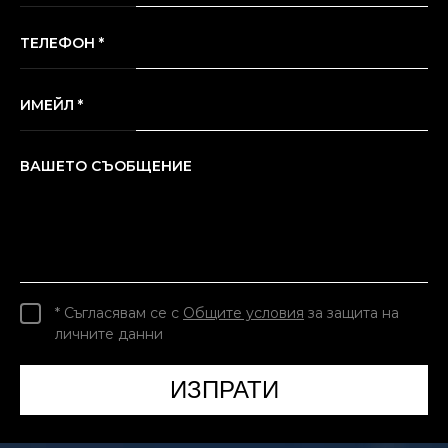
ТЕЛЕФОН *
ИМЕЙЛ *
ВАШЕТО СЪОБЩЕНИЕ
* Съгласявам се с
Общите условия
за защита на
личните данни