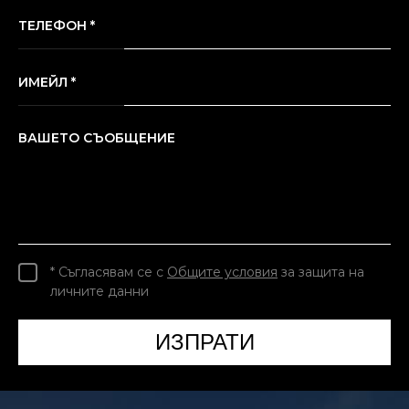
ТЕЛЕФОН *
ИМЕЙЛ *
ВАШЕТО СЪОБЩЕНИЕ
* Съгласявам се с
Общите условия
за защита на
личните данни