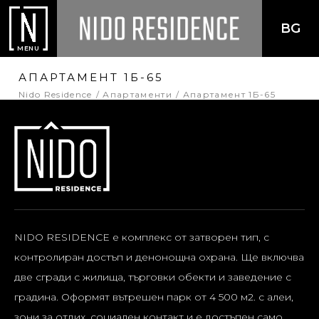
BG
MENU
АПАРТАМЕНТ 1Б-65
Nido Residence
Апартаменти
Апартамент 1Б-65
NIDO RESIDENCE е комплекс от затворен тип, с
контролиран достъп и денонощна охрана. Ще включва
две сгради с жилища, търговки обекти и заведение с
градина. Оформят вътрешен парк от 4 500 м2. с алеи,
зони за отдих, социален контакт и е достъпен само