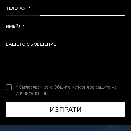
ТЕЛЕФОН *
ИМЕЙЛ *
ВАШЕТО СЪОБЩЕНИЕ
* Съгласявам се с
Общите условия
за защита на
личните данни