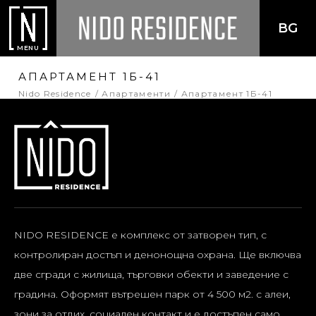
BG
MENU
АПАРТАМЕНТ 1Б-41
Nido Residence
Апартаменти
Апартамент 1Б-41
NIDO RESIDENCE е комплекс от затворен тип, с
контролиран достъп и денонощна охрана. Ще включва
две сгради с жилища, търговки обекти и заведение с
градина. Оформят вътрешен парк от 4 500 м2. с алеи,
зони за отдих, социален контакт и е достъпен само