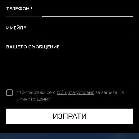
ТЕЛЕФОН *
ИМЕЙЛ *
ВАШЕТО СЪОБЩЕНИЕ
* Съгласявам се с
Общите условия
за защита на
личните данни