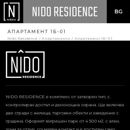
BG
MENU
АПАРТАМЕНТ 1Б-01
Nido Residence
Апартаменти
Апартамент 1Б-01
NIDO RESIDENCE е комплекс от затворен тип, с
контролиран достъп и денонощна охрана. Ще включва
две сгради с жилища, търговки обекти и заведение с
градина. Оформят вътрешен парк от 4 500 м2. с алеи,
зони за отдих, социален контакт и е достъпен само