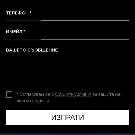
ТЕЛЕФОН *
ИМЕЙЛ *
ВАШЕТО СЪОБЩЕНИЕ
* Съгласявам се с
Общите условия
за защита на
личните данни