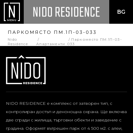
BG
MENU
ПАРКОМЯСТО ПМ.1П-03-033
Nido
Паркомясто ПМ.1П-03-
Residence
Апартаменти
033
NIDO RESIDENCE е комплекс от затворен тип, с
контролиран достъп и денонощна охрана. Ще включва
две сгради с жилища, търговки обекти и заведение с
градина. Оформят вътрешен парк от 4 500 м2. с алеи,