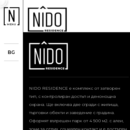
MENU
BG
NIDO RESIDENCE е комплекс от затворен
тип, с контролиран достъп и денонощна
охрана. Ще включва две сгради с жилища,
търговки обекти и заведение с градина.
Оформят вътрешен парк от 4 500 м2. с алеи,
зони за отдих, социален контакт и е достъпен