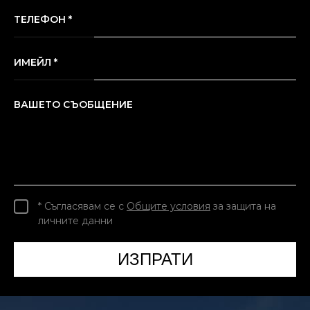
ТЕЛЕФОН *
ИМЕЙЛ *
ВАШЕТО СЪОБЩЕНИЕ
* Съгласявам се с
Общите условия
за защита на
личните данни