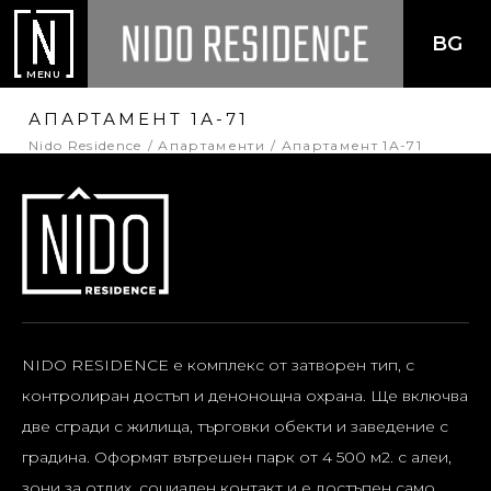
BG
MENU
АПАРТАМЕНТ 1А-71
Nido Residence
Апартаменти
Апартамент 1А-71
NIDO RESIDENCE е комплекс от затворен тип, с
контролиран достъп и денонощна охрана. Ще включва
две сгради с жилища, търговки обекти и заведение с
градина. Оформят вътрешен парк от 4 500 м2. с алеи,
зони за отдих, социален контакт и е достъпен само