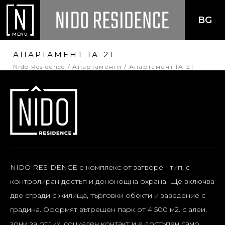
BG
MENU
АПАРТАМЕНТ 1А-21
Nido Residence
Апартаменти
Апартамент 1А-21
NIDO RESIDENCE е комплекс от затворен тип, с
контролиран достъп и денонощна охрана. Ще включва
две сгради с жилища, търговки обекти и заведение с
градина. Оформят вътрешен парк от 4 500 м2. с алеи,
зони за отдих, социален контакт и е достъпен само