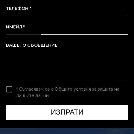
ТЕЛЕФОН *
ИМЕЙЛ *
ВАШЕТО СЪОБЩЕНИЕ
* Съгласявам се с
Общите условия
за защита на
личните данни