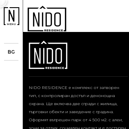
MENU
BG
NIDO RESIDENCE е комплекс от затворен
тип, с контролиран достъп и денонощна
охрана. Ще включва две сгради с жилища,
търговки обекти и заведение с градина.
Оформят вътрешен парк от 4 500 м2. с алеи,
зони за отдих, социален контакт и е достъпен